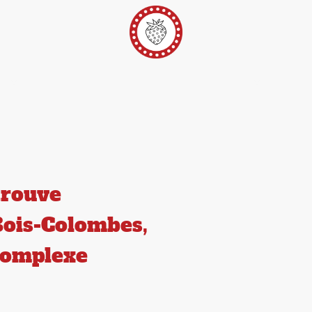
er
Ateliers Pop-Up
Techniques/Inspi/FAQ
Conta
trouve
Bois-Colombes,
 complexe