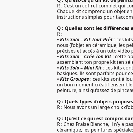
Q : Qu'est-ce qu'un kit de peint
R : C’est un coffret complet qui c
Chaque kit comprend un objet en c
instructions simples pour t’acco
Q : Quelles sont les différences 
R :
• Kits Solo – Kit Tout Prêt
: ces ki
nous (l’objet en céramique, les pe
précises et accès à un tuto vidéo
• Kits Solo – Crée Ton Kit
: cette o
assemblant ton propre kit (en sél
• Kits Solo – Mini Kit
: ces kits co
basiques. Ils sont parfaits pour ce
• Kits Groupes
: ces kits sont à 
un bon moment créatif ensemble.
peinture, ainsi qu’assez de pince
Q : Quels types d’objets propose
R : Nous avons un large choix d’obj
Q : Qu’est-ce qui est compris dans
R : Chez Fraise Blanche, il n’y a pa
céramique, les peintures spéciales