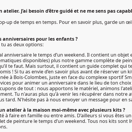
n atelier. J’ai besoin d’être guidé et ne me sens pas capable
pop-up de temps en temps. Pour en savoir plus, garde un œil 
s anniversaires pour les enfants ?
, tu as deux options:
ial anniversaire le temps d’un weekend. Il contient un obje
ématiques disponibles) plus notre gamme complète de pein
u’il te faut. Mais surtout, il contient un guide complet qui
 promis ! Si tu as envie d’en savoir plus avant de réserver un k
née à Bois-Colombes, juste en face du complexe sportif Smi
rvices pour animer un anniversaire dans le lieu de ton choi
ccupons de tout : nous apportons le matériel, animons l'atel
ment. Tu n'auras plus qu'à venir les récupérer dans notre at
us tard. N'hésite pas à nous envoyer un message pour en sa
 un atelier à la maison moi-même avec plusieurs kits ?
vité à faire en famille ou entre amis. D’ailleurs si vous êtes
et de peinture le temps d’un weekend. Tous nos kits sont li
ons.