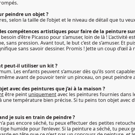
trompés.
ur peindre un objet ?
, selon la taille de l’objet et le niveau de détail que tu veux
r des compétences artistiques pour faire de la peinture s
 besoin d’être Picasso pour s’amuser, loin de là ! L’activité e
 sans pression. Avant tout, le but c’est de s’amuser. Et puis 
ifique sans savoir dessiner. Promis ! Jette un coup d’œil à 
 peut-il utiliser un kit ?
inimum. Les enfants peuvent s’amuser dès qu’ils sont capabl
t même avant de pouvoir tenir un pinceau, on peut peindre a
objet avec des peintures que j’ai à la maison ?
nt
être peint
uniquement
avec les peintures fournies dans le
à une température bien précise. Si tu peins ton objet avec 
and je suis en train de peindre ?
e n’a pas encore séché, tu peux effectuer des petites retouc
tige humide pour l’enlever. Si la peinture a séché, tu peux 
 garde en tête que ce n’est pas un concours de peinture, et l