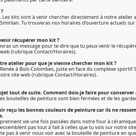
 ?
on. Les kits sont à venir chercher directement à notre ateli
 Smirlian. Tu trouveras nos horaires d’ouverture actuels sur
venir récupérer mon kit ?
ecevras un message pour te dire que tu peux venir le récupér
e web (rubrique Contact/Horaires).
otre atelier pour que je vienne chercher mon kit ?
e Renée à Bois-Colombes, juste en face du complexe sportif 
notre site web (rubrique Contact/Horaires).
bjet tout de suite. Comment dois-je faire pour conserver
e les bouteilles de peinture sont bien fermées et de les gar
voir reçu les bonnes couleurs de peinture car ils ne resse
e.
s prennent vie une fois passées dans notre four à céramique 
ssemblent pas tout à fait à celles que tu vois sur notre site
ite pas à venir nous voir avec la bouteille de peinture en q