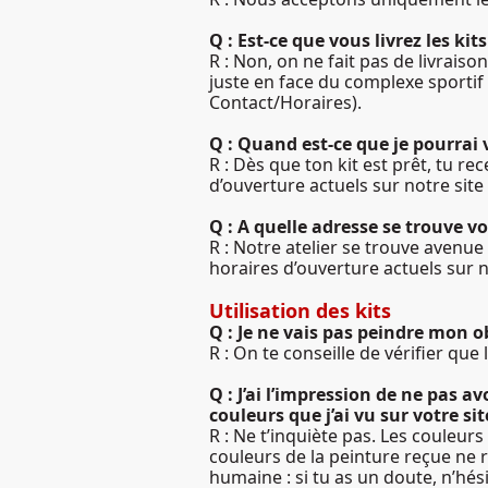
Q : Est-ce que vous livrez les kits
R : Non, on ne fait pas de livrais
juste en face du complexe sportif
Contact/Horaires).
Q : Quand est-ce que je pourrai 
R : Dès que ton kit est prêt, tu r
d’ouverture actuels sur notre sit
Q : A quelle adresse se trouve v
R : Notre atelier se trouve avenu
horaires d’ouverture actuels sur 
Utilisation des kits
Q : Je ne vais pas peindre mon o
R : On te conseille de vérifier qu
Q : J’ai l’impression de ne pas a
couleurs que j’ai vu sur votre sit
R : Ne t’inquiète pas. Les couleur
couleurs de la peinture reçue ne re
humaine : si tu as un doute, n’hés