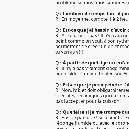
problème si nous nous sommes 
Q : Combien de temps faut-il po
R : En moyenne, compte 1 à 2 heures
Q : Est-ce que j’ai besoin d’avoi
R : Absolument pas ! Il n’y a aucun
peint comme on veut, à son rythme,
permettent de créer un objet magn
tu verras
!
😊
Q : À partir de quel âge un enfant
R : Il n’y a pas vraiment d’âge m
peu d’aide d’un adulte bien sûr. E
Q : Est-ce que je peux peindre l’
R : Non, l’objet doit
obligatoireme
spéciales céramiques qui cuisent 
pas l’accepter pour la cuisson.
Q : Que faire si je me trompe qu
R : Pas de panique ! Si la peintur
l’éponge humide ou avec le coton-
bois pour l’enlever. Mais surtout,