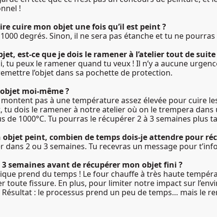
nnel !
aire cuire mon objet une fois qu’il est peint ?
e 1000 degrés. Sinon, il ne sera pas étanche et tu ne pourras pa
jet, est-ce que je dois le ramener à l’atelier tout de suit
, tu peux le ramener quand tu veux ! Il n’y a aucune urgence n
remettre l’objet dans sa pochette de protection.
n objet moi-même ?
 montent pas à une température assez élevée pour cuire le
t, tu dois le ramener à notre atelier où on le trempera dans 
s de 1000°C. Tu pourras le récupérer 2 à 3 semaines plus ta
 objet peint, combien de temps dois-je attendre pour récu
érer dans 2 ou 3 semaines. Tu recevras un message pour t’inf
à 3 semaines avant de récupérer mon objet fini ?
mique prend du temps ! Le four chauffe à très haute tempéra
er toute fissure. En plus, pour limiter notre impact sur l’e
r. Résultat : le processus prend un peu de temps… mais le re