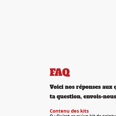
Concept
Kits à Emport
FAQ
Voici nos réponses aux q
ta question, envois-nou
Contenu des kits