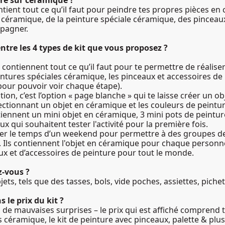
ure sur céramique ?
ontient tout ce qu’il faut pour peindre tes propres pièces en
éramique, de la peinture spéciale céramique, des pinceaux
mpagner.
entre les 4 types de kit que vous proposez ?
ts contiennent tout ce qu’il faut pour te permettre de réalis
intures spéciales céramique, les pinceaux et accessoires de 
 pour pouvoir voir chaque étape).
ption, c’est l’option « page blanche » qui te laisse créer un o
ectionnant un objet en céramique et les couleurs de peintur
ntiennent un mini objet en céramique, 3 mini pots de peintur
ux qui souhaitent tester l'activité pour la première fois.
louer le temps d’un weekend pour permettre à des groupes d
 Ils contiennent l'objet en céramique pour chaque person
aux et d’accessoires de peinture pour tout le monde.
z-vous ?
ets, tels que des tasses, bols, vide poches, assiettes, pichet
 le prix du kit ?
s de mauvaises surprises – le prix qui est affiché comprend tout
 céramique, le kit de peinture avec pinceaux, palette & plus